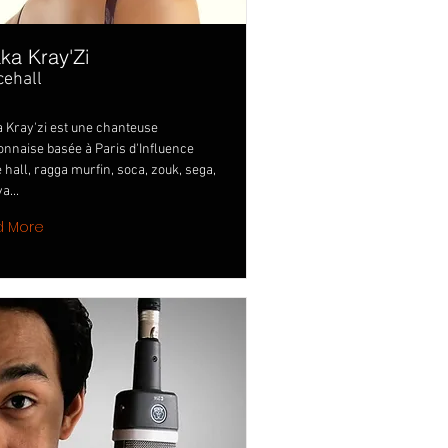
ka Kray'Zi
ehall
 Kray'zi est une chanteuse
onnaise basée à Paris d'Influence
 hall, ragga murfin, soca, zouk, sega,
a...
d More