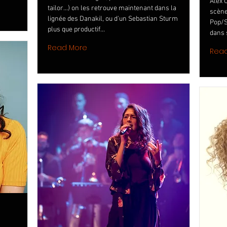
Alex 
tailor...) on les retrouve maintenant dans la
scène
lignée des Danakil, ou d'un Sebastian Sturm
Pop/S
plus que productif...
dans s
Read More
Rea