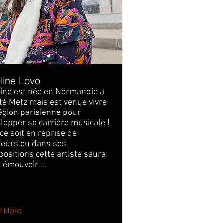
line Lovo
ine est née en Normandie a
té Metz mais est venue vivre
égion parisienne pour
lopper sa carrière musicale !
ce soit en reprise de
eurs ou dans ses
ositions cette artiste saura
 émouvoir ...
d More