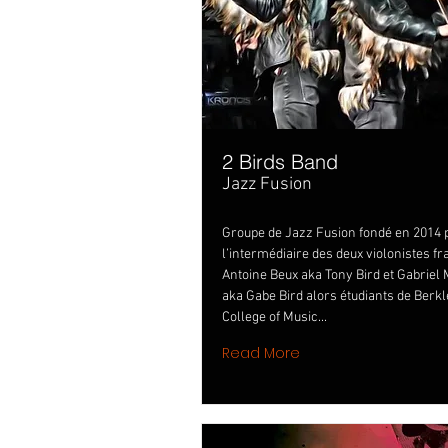
2 Birds Band
Jazz Fusion
Groupe de Jazz Fusion fondé en 2014 
l’intermédiaire des deux violonistes fr
Antoine Beux aka Tony Bird et Gabriel
aka Gabe Bird alors étudiants de Berk
College of Music...
Read More