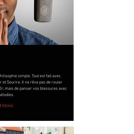
l
ilisophie simple. Tout est fait avec
 et Sourire. Il ne rêve pas de rouler
'Or, mais de panser vos blessures avec
élodies.
d More