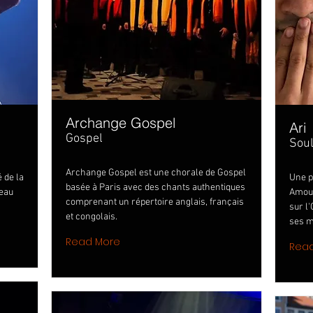
Archange Gospel
Ari
Gospel
Sou
Archange Gospel est une chorale de Gospel
 de la
Une ph
basée à Paris avec des chants authentiques
teau
Amour
comprenant un répertoire anglais, français
sur l
et congolais.
ses m
Read More
Rea