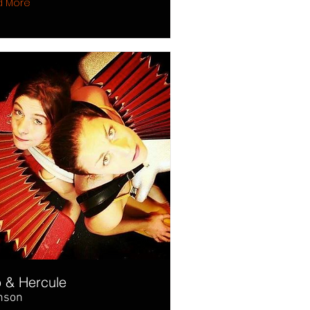
d More
 & Hercule
nson