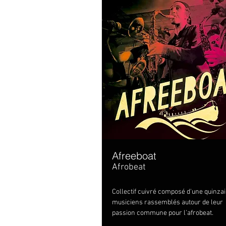
Afreeboat
Afrobeat
Collectif cuivré composé d'une quinza
musiciens rassemblés autour de leur
passion commune pour l’afrobeat.