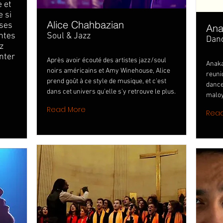
e et
e si
Alice Chahbazian
 ses
Ana
ntes
Soul & Jazz
Danc
z
nter
Après avoir écouté des artistes jazz/soul
Anaka
noirs américains et Amy Winehouse, Alice
reuni
prend goût à ce style de musique, et c'est
dance
dans cet univers qu'elle s'y retrouve le plus.
maloy
Read More
Rea