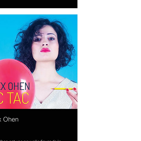
x Ohen
l