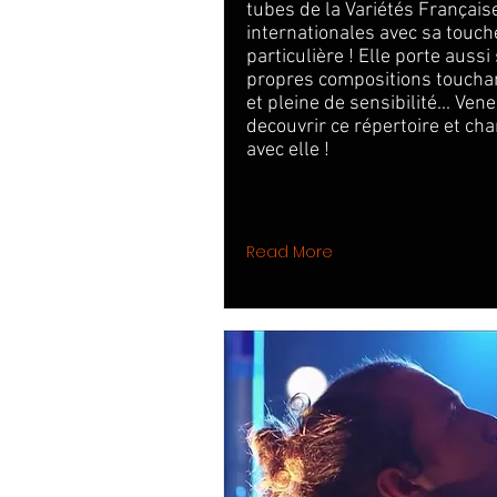
tubes de la Variétés Français
internationales avec sa touch
particulière ! Elle porte aussi
propres compositions toucha
et pleine de sensibilité... Vene
decouvrir ce répertoire et cha
avec elle !
Read More