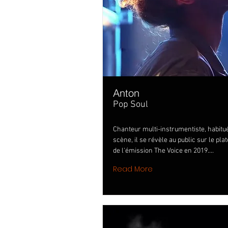
Anton
Pop Soul
Chanteur multi-instrumentiste, habitué
scène, il se révèle au public sur le pla
de l'émission The Voice en 2019....
Read More