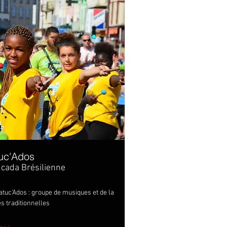
uc'Ados
cada Brésilienne
atuc'Ados : groupe de musiques et de la
s traditionnelles