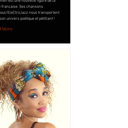
Ohen est une nouvelle figure de la
 française. Ses chansons
oul/EleCtroJazz nous transportent
on univers poétique et pétillant !
d More