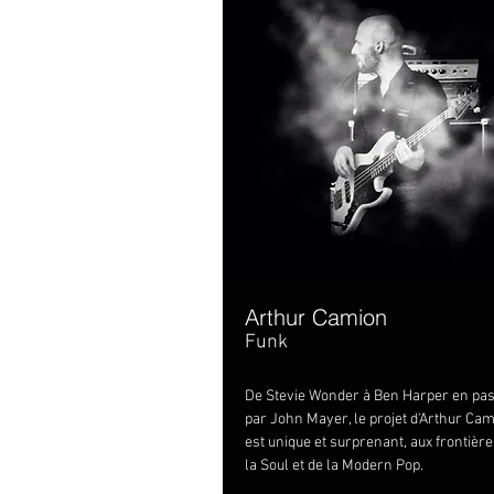
Arthur Camion
Funk
De Stevie Wonder à Ben Harper en pa
par John Mayer, le projet d'Arthur Ca
est unique et surprenant, aux frontière
la Soul et de la Modern Pop.