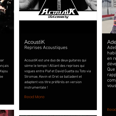
AcoustiK
Ade
Reprises Acoustiques
Adel
habi
en r
par
AcoustiK est une duo de deux guitares qui
déve
ançais
sème le tempo ! Alliant des reprises qui
Que 
 Majou
vogues entre Piaf et David Guetta ou Toto via
rapp
lee
Stromae, Kevin et Orel se balladent et
comp
adaptent vos titre préférés en version
vous
instrumentale !
Read More
Rea