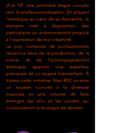
d’un EP, une première étape cruciale
vers la professionnalisation. En plaçant
l’artistique au cœur de sa démarche, le
tremplin met à disposition des
participants un environnement propice
à l’expression de leur créativité.
Le jury, composé de professionnels
reconnus issus de la production, de la
scène, et de l’accompagnement
artistique, apporte une expertise
précieuse et un regard bienveillant. À
travers cette initiative, Start-REC incarne
un soutien concret à la diversité
musicale et une volonté de faire
émerger les voix et les univers qui
composeront la musique de demain.