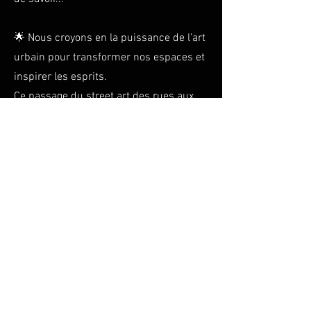
🌟 Nous croyons en la puissance de l’art
urbain pour transformer nos espaces et
inspirer les esprits.
Ce passage du street art des rues aux
galeries s’explique par une
reconnaissance croissante de la valeur
artistique du mouvement. Les galeries
d’art et les collectionneurs ont réalisé
que le street art représentait une forme
d’expression unique et originale,
méritant d’être exposée et préservée.
De plus, le street art est devenu
populaire auprès d’un large public. Les
images saisissantes et les messages