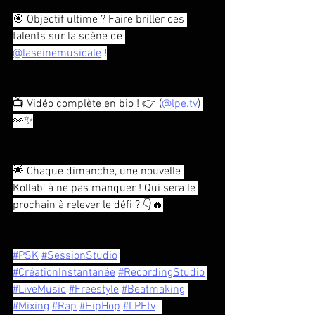
🎯 Objectif ultime ? Faire briller ces 
talents sur la scène de 
@laseinemusicale
 !
📺 Vidéo complète en bio ! 👉 (
@
lpe.tv
) 
👀✨
🌟 Chaque dimanche, une nouvelle 
Kollab’ à ne pas manquer ! Qui sera le 
prochain à relever le défi ? 👇🔥
#PSK
#SessionStudio
#CréationInstantanée
#RecordingStudio
#LiveMusic
#Freestyle
#Beatmaking
#Mixing
#Rap
#HipHop
#LPEtv