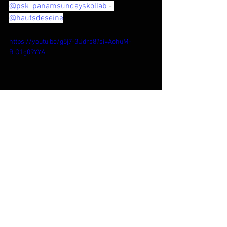
@psk_panamsundayskollab
 - 
@hautsdeseine
https://youtu.be/g5j7-3Udrs8?si=AohuM-
BlO1g09YYA
Voir tout
Posts récents