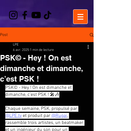
Post
LPE
6 avr. 2025
1 min de lecture
PSK© - Hey ! On est
dimanche et dimanche,
c’est PSK !
PSK© - Hey ! On est dimanche et 
dimanche, c’est PSK ! 🎤🎶
Chaque semaine, PSK, propulsé par 
@
LPE.tv
 et produit par 
@Rugai
, 
rassemble trois artistes, un beatmaker 
et un ingénieur du son pour un 