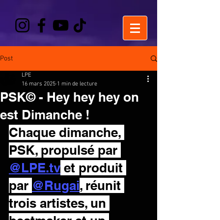
Post
LPE
16 mars 2025
1 min de lecture
PSK© - Hey hey hey on
est Dimanche !
Chaque dimanche, 
PSK, propulsé par 
@
LPE.tv
 et produit 
par 
@Rugai
, réunit 
trois artistes, un 