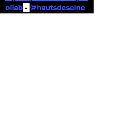
ollab
 - 
@hautsdeseine
https://youtu.be/W6sFxeqr-84?
si=QRqq_stt_WZRlQPS
Voir tout
Posts récents