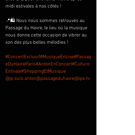
midi estivales à nos côtés !
📍🛍️ Nous nous sommes retrouvés au 
Passage du Havre, le lieu où la musique 
nous donne cette occasion de vibrer au 
son des plus belles mélodies !
#ConcertExclusif
#MusiqueEnLive
#Passag
eDuHavreParis
#AntonEnConcert
#Culture
Estivale
#ShoppingEtMusique
@je.suis.anton
@passageduhavre
@lpe.tv