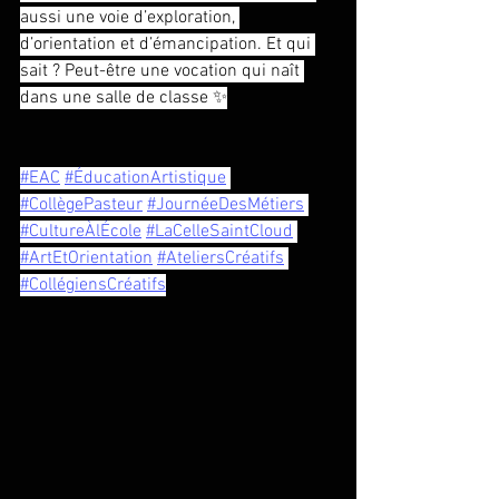
aussi une voie d’exploration, 
d’orientation et d’émancipation. Et qui 
sait ? Peut-être une vocation qui naît 
dans une salle de classe ✨
#EAC
#ÉducationArtistique
#CollègePasteur
#JournéeDesMétiers
#CultureÀlÉcole
#LaCelleSaintCloud
#ArtEtOrientation
#AteliersCréatifs
#CollégiensCréatifs