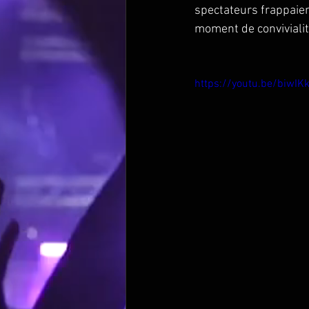
spectateurs frappaien
moment de convivialité
https://youtu.be/biwI