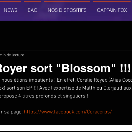
NEWS
EAC
NOS DISPOSITIFS
CAPTAIN FOX
min de lecture
Royer sort "Blossom" !!!
nous étions impatients ! En effet, Coralie Royer, (Alias Coc
x) sort son EP !!! Avec l'expertise de Matthieu Clerjaud au
propose 4 titres profonds et singuliers ! 
r sa page: 
https://www.facebook.com/Coracorps/
ce, rêveuse, authentique. Affranchie de la plupart des codes