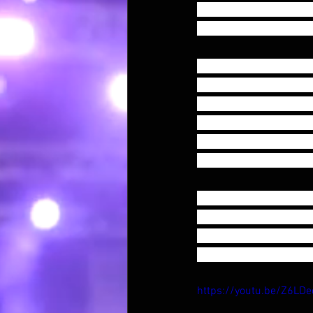
cet auteure-composite
de sa ville ; elle en a
Au terme de ses année
de « La Folle Histoire
encouragée par la bien
musiciens pour conqué
quotidien, la voix fra
touchent par leur faus
La sortie de son EP 
viendra mener sa rout
qu’aujourd’hui nous p
centres commerciaux 
https://youtu.be/Z6LDe