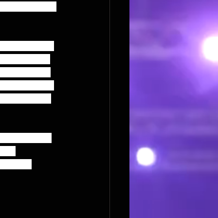
ouler la scène 
ré les troupes 
e », Coralie, 
 s’entourer de 
s histoires du 
res de Coralie 
… Une tournée 
bien 
dans les 