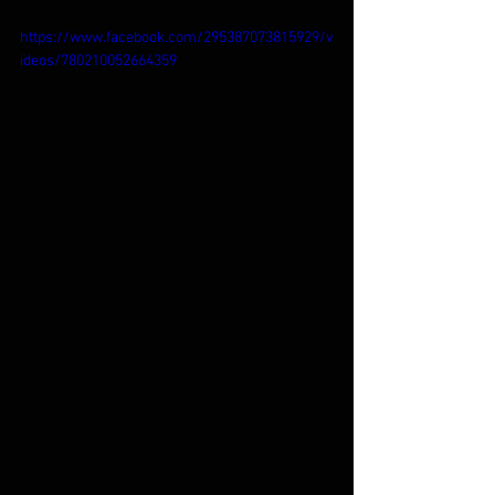
https://www.facebook.com/295387073815929/v
ideos/780210052664359