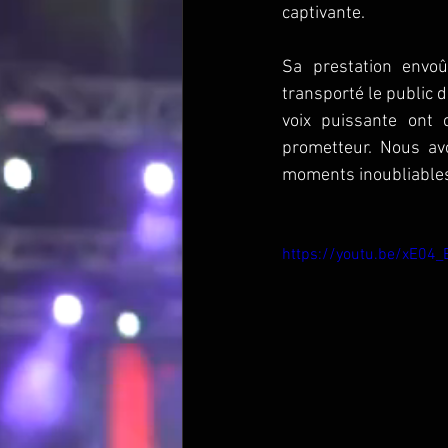
captivante. 
Sa prestation envoû
transporté le public 
voix puissante ont c
prometteur. Nous avo
moments inoubliables 
https://youtu.be/xE04