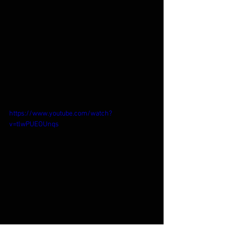
https://www.youtube.com/watch?
v=tlwPUEOUnqs