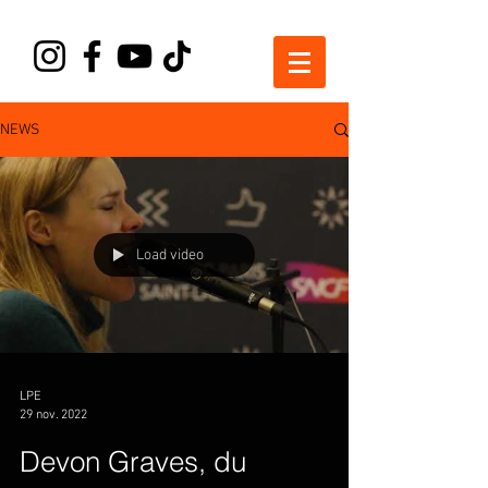
NEWS
Load video
LPE
29 nov. 2022
Devon Graves, du