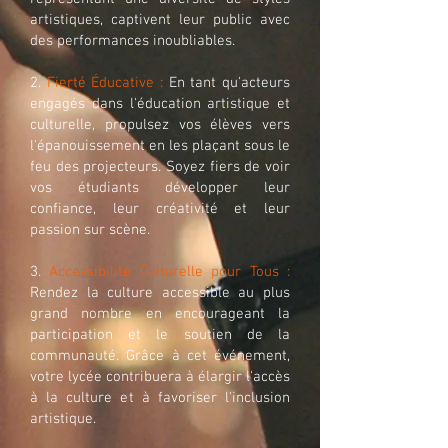
artistiques, captivent leur public avec
des performances inoubliables.
2.
Fierté Éducative :
En tant qu'acteurs
engagés dans l'éducation artistique et
culturelle, propulsez vos élèves vers
l'épanouissement en les plaçant sous le
feu des projecteurs. Soyez fiers de voir
vos étudiants développer leur
confiance, leur créativité et leur
passion sur scène.
3.
Accessibilité Culturelle pour Tous :
Rendez la culture accessible au plus
grand nombre en encourageant la
participation et le soutien de la
communauté. Grâce à cet événement,
votre lycée contribuera à élargir l'accès
à la culture et à favoriser l'inclusion
artistique.