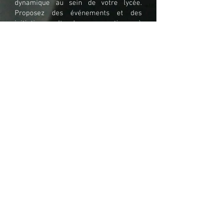
dynamique au sein de votre lycée.
Proposez des événements et des
initiatives culturels pour continuer à
soutenir et inspirer vos talents
émergents.
Rejoignez le mouvement
#EducationArtistiqueEtCulturelle.
Ensemble, créons des soirées des
talents inoubliables qui façonnent
l'avenir artistique de nos étudiants. 🎨
✨
Une seule adresse:
contact@asso-lpe.fr