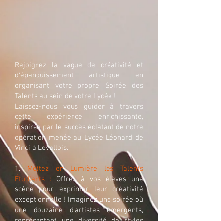
Rejoignez la vague de créativité et
d'épanouissement artistique en
organisant votre propre Soirée des
Talents au sein de votre Lycée !
Laissez-nous vous guider à travers
cette expérience enrichissante,
inspirée par le succès éclatant de notre
opération menée au Lycée Léonard de
Vinci à Levallois.
1.
Mettez en Lumière les Talents
Étudiants :
Offrez à vos élèves une
scène pour exprimer leur créativité
exceptionnelle ! Imaginez une soirée où
une douzaine d'artistes émergents,
représentant une diversité de styles