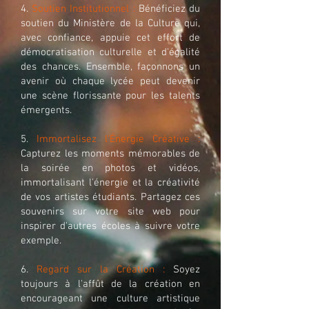
4.
Soutien Institutionnel :
Bénéficiez du
soutien du Ministère de la Culture qui,
avec confiance, appuie cet effort de
démocratisation culturelle et d'égalité
des chances. Ensemble, façonnons un
avenir où chaque lycée peut devenir
une scène florissante pour les talents
émergents.
5.
Immortalisez l'Énergie Créative :
Capturez les moments mémorables de
la soirée en photos et vidéos,
immortalisant l'énergie et la créativité
de vos artistes étudiants. Partagez ces
souvenirs sur votre site web pour
inspirer d'autres écoles à suivre votre
exemple.
6.
Regard sur la Création :
Soyez
toujours à l'affût de la création en
encourageant une culture artistique