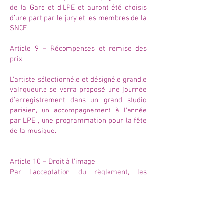
de la Gare et d’LPE et auront été choisis
d’une part par le jury et les membres de la
SNCF
Article 9 – Récompenses et remise des
prix
L'artiste sélectionné.e et désigné.e grand.e
vainqueur.e se verra proposé une journée
d'enregistrement dans un grand studio
parisien, un accompagnement à l’année
par LPE , une programmation pour la fête
de la musique.
Article 10 – Droit à l’image
Par l’acceptation du règlement, les
artistes s’engagent à accepter d’être
pris.es en photo et vidéo lors des
événements. Ils et elles acceptent que les
photos et vidéos prises lors des