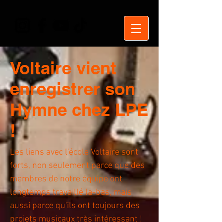
Voltaire vient
enregistrer son
Hymne chez LPE
!
Les liens avec l'école Voltaire sont
forts, non seulement parce que des
membres de notre équipe ont
longtemps travaillé la-bas, mais
aussi parce qu'ils ont toujours des
projets musicaux très intéressant !