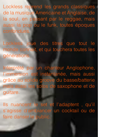
Lockless reprend les grands classiques
de la musique Americaine et Anglaise, de
la soul, en passant par le reggae, mais
aussi la pop ou le funk, toutes époques
confondues.
Lockless joue des titres que tout le
monde connait, et qui touchera toutes les
générations.
Interprété par un chanteur Anglophone,
l'immersion est instantanée, mais aussi
grâce au solide groove du basse/batterie
mais aussi les solos de saxophone et de
guitare.
Ils nuancent le set et l'adaptent , qu'il
s'agisse d'ambiancer un cocktail ou de
faire danser le public.