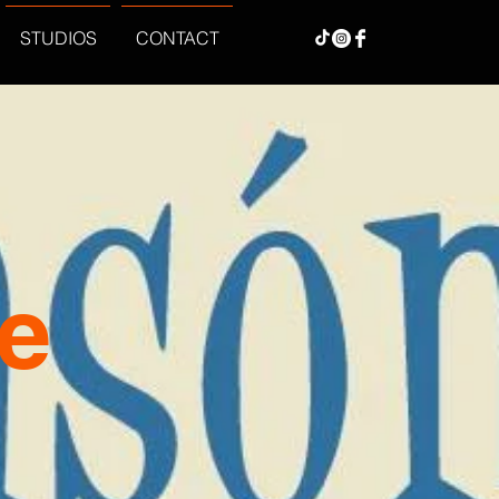
STUDIOS
CONTACT
e