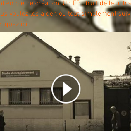
t en pleine création. Un EP , fruit de leur tra
ous voulez les aider, ou tout simplement suiv
cliquez ici