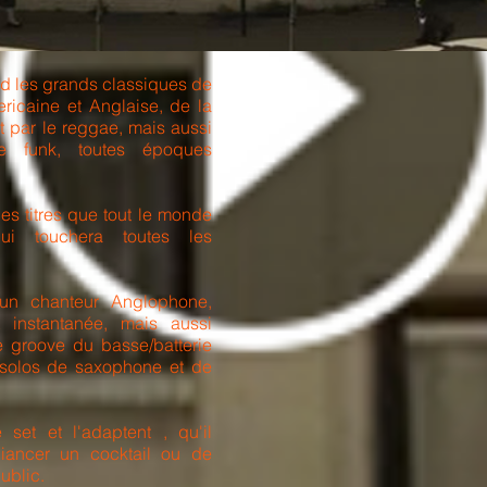
d les grands classiques de
ricaine et Anglaise, de la
t par le reggae, mais aussi
 funk, toutes époques
es titres que tout le monde
qui touchera toutes les
 un chanteur Anglophone,
t instantanée, mais aussi
e groove du basse/batterie
 solos de saxophone et de
 set et l'adaptent , qu'il
iancer un cocktail ou de
public.