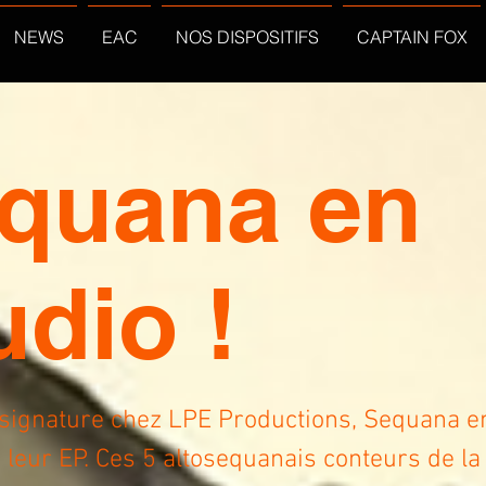
NEWS
EAC
NOS DISPOSITIFS
CAPTAIN FOX
quana en
udio !
 signature chez LPE Productions, Sequana e
 leur EP. Ces 5 altosequanais conteurs de l