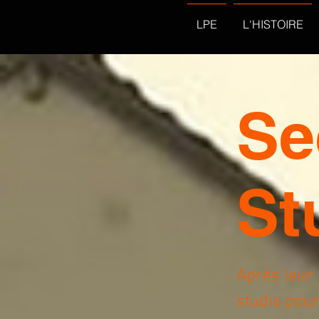
LPE
L'HISTOIRE
Se
St
Après leur
studio pour