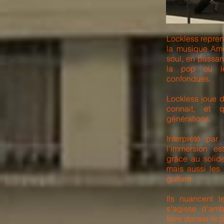
Lockless repren
la musique Ame
soul, en passan
la pop ou le
confondues.
Lockless joue d
connait, et 
générations.
Interprété par
l'immersion es
grâce au solid
mais aussi les
guitare.
Ils nuancent le
s'agisse d'amb
faire danser le 