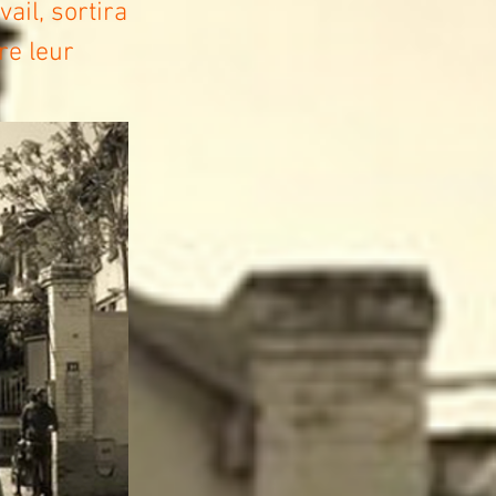
vail, sortira
re leur