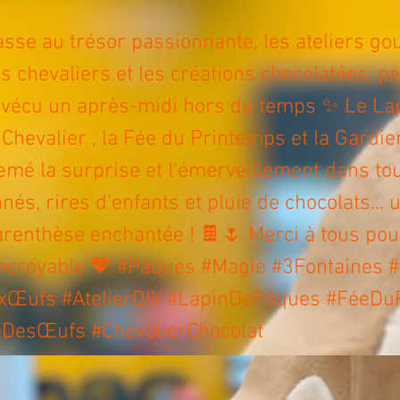
asse au trésor passionnante, les ateliers g
es chevaliers et les créations chocolatées, pet
 vécu un après-midi hors du temps ✨ Le La
Chevalier , la Fée du Printemps et la Gardi
mé la surprise et l’émerveillement dans tout
nnés, rires d’enfants et pluie de chocolats... 
arenthèse enchantée ! 🍫🌷 Merci à tous pou
ncroyable 💖 #Pâques #Magie #3Fontaines #
xŒufs #AtelierDIY #LapinDePâques #FéeDu
DesŒufs #ChevalierChocolat