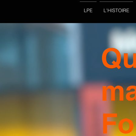
LPE
L'HISTOIRE
Qu
ma
Fo