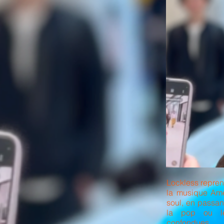
Lockless repren
la musique Ame
soul, en passan
la pop ou le
confondues.