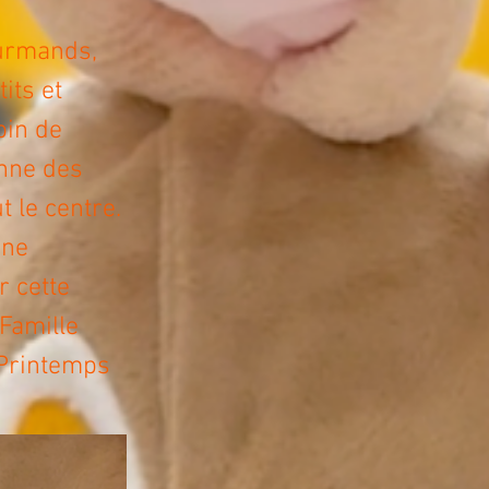
ourmands,
its et
pin de
enne des
 le centre.
une
r cette
Famille
Printemps