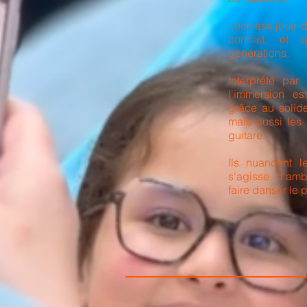
Lockless joue d
connait, et 
générations.
Interprété par
l'immersion es
grâce au solid
mais aussi les
guitare.
Ils nuancent le
s'agisse d'amb
faire danser le 