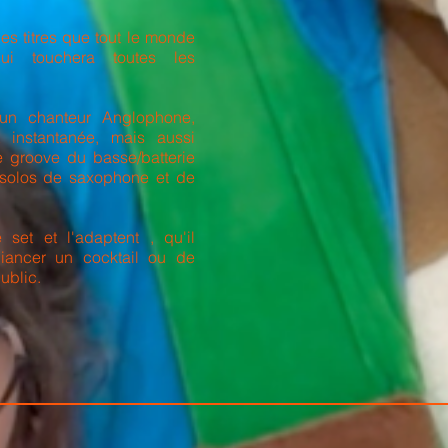
es titres que tout le monde
qui touchera toutes les
 un chanteur Anglophone,
t instantanée, mais aussi
e groove du basse/batterie
 solos de saxophone et de
 set et l'adaptent , qu'il
iancer un cocktail ou de
public.