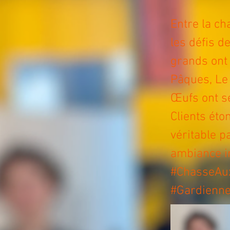
Entre la ch
les défis d
grands ont
Pâques, Le 
Œufs ont se
Clients éto
véritable p
ambiance i
#ChasseAu
#Gardienne