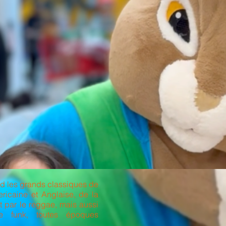
d les grands classiques de
ricaine et Anglaise, de la
t par le reggae, mais aussi
 funk, toutes époques