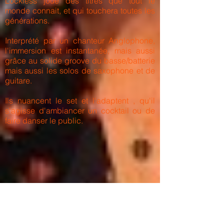
Lockless joue des titres que tout le
monde connait, et qui touchera toutes les
générations.
Interprété par un chanteur Anglophone,
l'immersion est instantanée, mais aussi
grâce au solide groove du basse/batterie
mais aussi les solos de saxophone et de
guitare.
Ils nuancent le set et l'adaptent , qu'il
s'agisse d'ambiancer un cocktail ou de
faire danser le public.