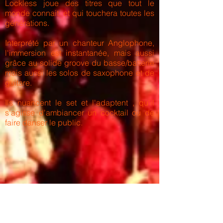
Lockless joue des titres que tout le
monde connait, et qui touchera toutes les
générations.
Interprété par un chanteur Anglophone,
l'immersion est instantanée, mais aussi
grâce au solide groove du basse/batterie
mais aussi les solos de saxophone et de
guitare.
Ils nuancent le set et l'adaptent , qu'il
s'agisse d'ambiancer un cocktail ou de
faire danser le public.