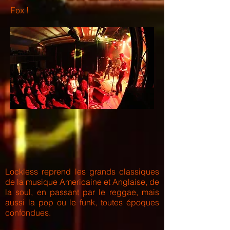
Fox !
Lockless reprend les grands classiques
de la musique Americaine et Anglaise, de
la soul, en passant par le reggae, mais
aussi la pop ou le funk, toutes époques
confondues.