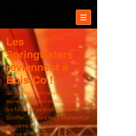
Les
Springwaters
reviennent à
Bois-Co !
Qu'il semble loin le temps des
jeunes collegiens de Bois-Colombes
qui faisaient du bruit à l'espace
Schiffer... Aujourd'hui il finalisent un
deuxieme EP et jouent partout en
France et notamment au Captain