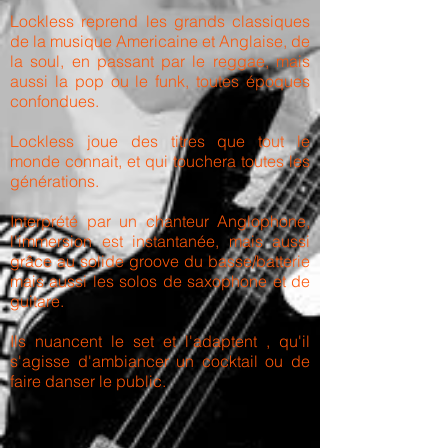
Lockless reprend les grands classiques
de la musique Americaine et Anglaise, de
la soul, en passant par le reggae, mais
aussi la pop ou le funk, toutes époques
confondues.
Lockless joue des titres que tout le
monde connait, et qui touchera toutes les
générations.
Interprété par un chanteur Anglophone,
l'immersion est instantanée, mais aussi
grâce au solide groove du basse/batterie
mais aussi les solos de saxophone et de
guitare.
Ils nuancent le set et l'adaptent , qu'il
s'agisse d'ambiancer un cocktail ou de
faire danser le public.