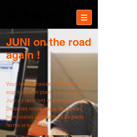
JUNI on the road
again !
Vous les connaissez ?! Derrière cet
esprit jovial et plein d'entrain les
Juni s'y recollent et entre en studio !
De belles notes Jazzy, des textes
bien ciselés et on attend de pieds
ferme le bel EP !