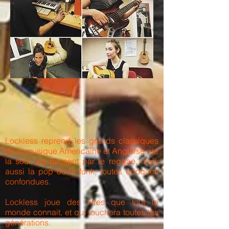
Lockless reprend les grands classiques
de la musique Americaine et Anglaise, de
la soul, en passant par le reggae, mais
aussi la pop ou le funk, toutes époques
confondues.
Lockless joue des titres que tout le
monde connait, et qui touchera toutes les
générations.