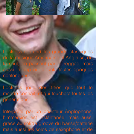
Lockless reprend les grands classiques
de la musique Americaine et Anglaise, de
la soul, en passant par le reggae, mais
aussi la pop ou le funk, toutes époques
confondues.
Lockless joue des titres que tout le
monde connait, et qui touchera toutes les
générations.
Interprété par un chanteur Anglophone,
l'immersion est instantanée, mais aussi
grâce au solide groove du basse/batterie
mais aussi les solos de saxophone et de