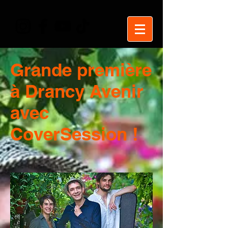
Grande première
à Drancy Avenir
avec
CoverSession !