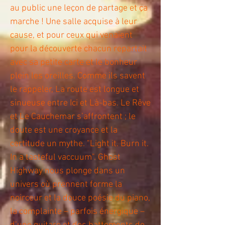
au public une leçon de partage et ça
marche ! Une salle acquise à leur
cause, et pour ceux qui venaient
pour la découverte chacun repartait
avec sa petite carte et le bonheur
plein les oreilles. Comme ils savent
le rappeler, La route est longue et
sinueuse entre Ici et Là-bas. Le Rêve
et Le Cauchemar s’affrontent ; le
doute est une croyance et la
certitude un mythe. "Light it. Burn it.
In a tasteful vaccuum". Ghost
Highway nous plonge dans un
univers où prennent forme la
noirceur et la douce poésie du piano,
la complainte – parfois énergique –