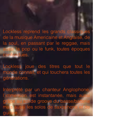
Lockless reprend les grands classiques
de la musique Americaine et Anglaise, de
la soul, en passant par le reggae, mais
aussi la pop ou le funk, toutes époques
confondues.
Lockless joue des titres que tout le
monde connait, et qui touchera toutes les
générations.
Interprété par un chanteur Anglophone,
l'immersion est instantanée, mais aussi
grâce au solide groove du basse/batterie
mais aussi les solos de saxophone et de
guitare.
Ils nuancent le set et l'adaptent , qu'il