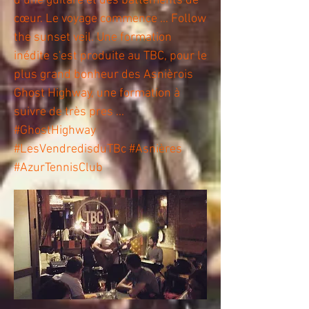
d’une guitare et des battements de
cœur. Le voyage commence … Follow
the sunset veil. Une formation
inédite s'est produite au TBC, pour le
plus grand bonheur des Asnièrois
Ghost Highway, une formation à
suivre de très pres ...
#GhostHighway
#LesVendredisduTBc #Asnières
#AzurTennisClub