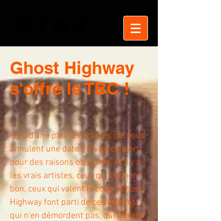
Ghost Highway
s'offre le TBC !
Il y a d'une part les artistes qui vous
annulent une date à 2h du concert
pour des raisons obscures, et il y a
les vrais artistes, ceux qui tiennent
bon, ceux qui valent le coup ! Ghost
Highway font parti de ces artistes,
qui n'en démordent pas, qui offrent