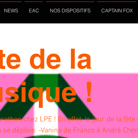
NEWS
EAC
NOS DISPOSITIFS
CAPTAIN FOX
te de la
sique !
athon chez LPE ! En effet, le jour de la fête 
 se déploie: -Vanina de Franco à André Chen