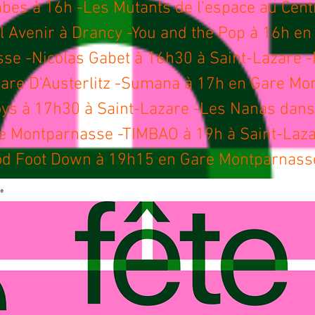
bes à 16h -Les Mutants de l'espace au Cent
 Avenir à Drancy -You and the Pop à 16h en
se -Nicolas Gabet à 16h30 à Saint-Lazare 
are D'Austerlitz -Sumana à 17h en Gare Mo
oys à 17h30 à Saint-Lazare -Les Nanas dans 
e Montparnasse -TIMBAO à 19h à Saint-Laza
od Foot Down à 19h15 en Gare Montparnass