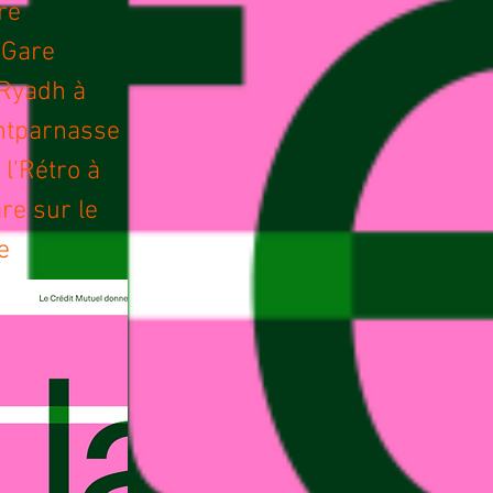
re
 Gare
-Ryadh à
ntparnasse
l'Rétro à
re sur le
e