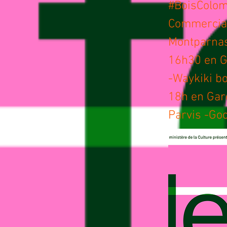
#BoisColom
Commercial
Montparnas
16h30 en G
-Waykiki b
18h en Gar
Parvis -Go