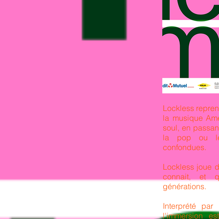
Lockless repren
la musique Ame
soul, en passan
la pop ou le
confondues.
Lockless joue d
connait, et 
générations.
Interprété par
l'immersion es