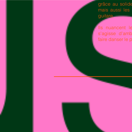
grâce au solid
mais aussi les
guitare.
Ils nuancent le
s'agisse d'amb
faire danser le 