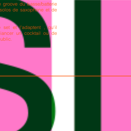
e groove du basse/batterie
 solos de saxophone et de
 set et l'adaptent , qu'il
iancer un cocktail ou de
public.