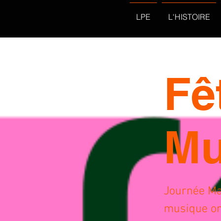
LPE
L'HISTOIRE
Fê
Mu
Journée Mar
musique on