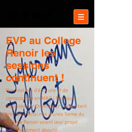
EVP au College
Renoir les
sessions
continuent !
Nos ateliers d'écriture et de
composition en MAO ( Musique
Assistée par Ordinateur ) se portent
très bien ainsi nos jeunes 5eme du
College Renoir voient leur projet
prochainement aboutir,