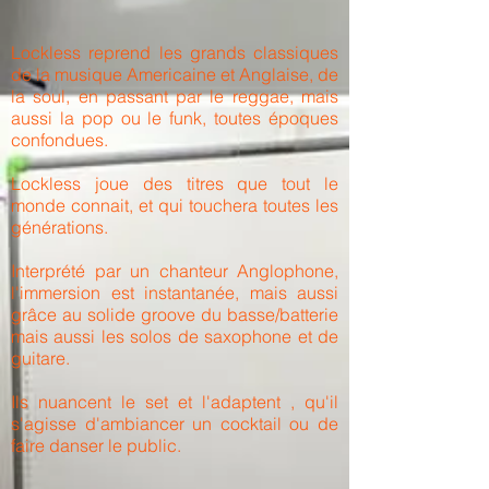
Lockless reprend les grands classiques
de la musique Americaine et Anglaise, de
la soul, en passant par le reggae, mais
aussi la pop ou le funk, toutes époques
confondues.
Lockless joue des titres que tout le
monde connait, et qui touchera toutes les
générations.
Interprété par un chanteur Anglophone,
l'immersion est instantanée, mais aussi
grâce au solide groove du basse/batterie
mais aussi les solos de saxophone et de
guitare.
Ils nuancent le set et l'adaptent , qu'il
s'agisse d'ambiancer un cocktail ou de
faire danser le public.