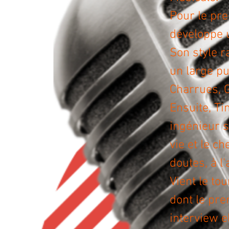
Pour le pre
développe 
Son style r
un large pu
Charrues, 
Ensuite, Ti
ingénieur 
vie et le c
doutes, à l
Vient le to
dont le pre
interview e