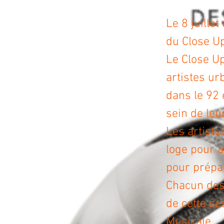
Le 8 juillet
du Close Up
Le Close Up
artistes ur
dans le 92 
sein de leu
Les artiste
loge pour a
pour prépa
Chacun des 
de cette se
Musicale.