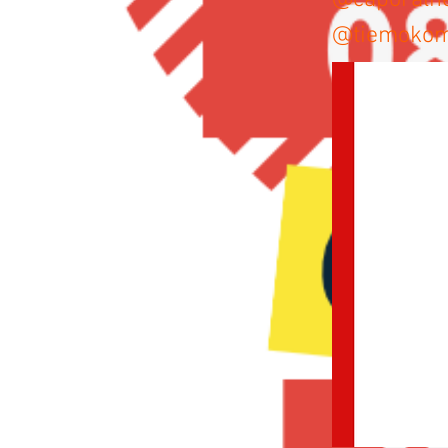
@caporalne
@tiemokom