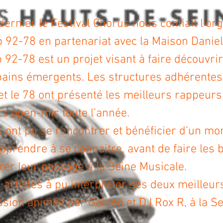
 dernier le Festival Chorus nous confiait l’or
 92-78 en partenariat avec la Maison Daniel
 92-78 est un projet visant à faire découvri
bains émergents. Les structures adhérentes
et le 78 ont présenté les meilleurs rappeurs 
rs open-mic toute l’année.
s ont pu se rencontrer et bénéficier d’un m
pprendre à se connaitre, avant de faire les 
rer leur passage à la Seine Musicale.
artistes à pu interpréter ses deux meilleurs
ssion animée par Gaiden et DJ Rox R, à la S