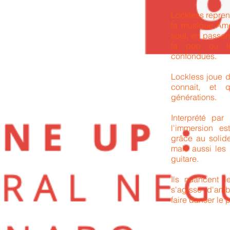
Lockless repren
la musique Ame
soul, en passan
la pop ou le
confondues.
Lockless joue d
connait, et 
générations.
Interprété par
l'immersion es
grâce au solid
mais aussi les
guitare.
Ils nuancent le
s'agisse d'amb
faire danser le 