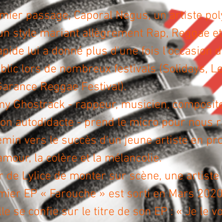
mier passage, Caporal Negus, un artiste pol
un style mariant allègrement Rap, Reggae et
apide lui a donné plus d'une fois l'occasion d
blic lors de nombreux festivals (Solidays, Le
Garance Reggae Festival).
my Ghostrack - rappeur, musicien, composit
son autodidacte - prend le micro pour nous r
hemin vers le succès d'un jeune artiste en pr
'amour, la colère et la mélancolie.
ur de Lylice de monter sur scène, une artiste
mier EP « Farouche » est sorti en Mars 202
lle se confie sur le titre de son EP : « Je le