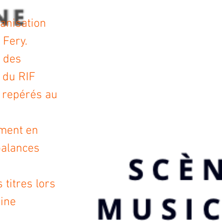
ganisation
 Fery.
r des
 du RIF
repérés au
oment en
balances
 titres lors
eine