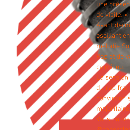
une présen
de visite. «
Avant derni
oscillant en
mélodie So
Pop et de va
ce milieu.
La session 
du rap fran
conviction s
majoritaire
Vous pouvez