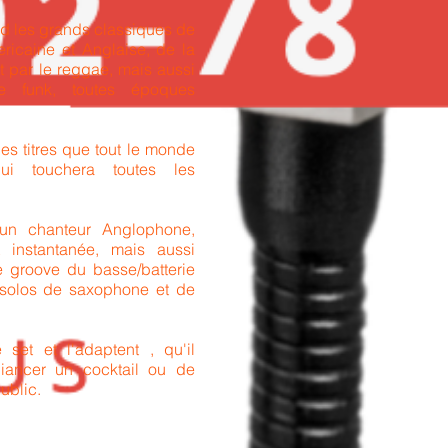
d les grands classiques de
ricaine et Anglaise, de la
t par le reggae, mais aussi
 funk, toutes époques
es titres que tout le monde
qui touchera toutes les
 un chanteur Anglophone,
t instantanée, mais aussi
e groove du basse/batterie
 solos de saxophone et de
 set et l'adaptent , qu'il
iancer un cocktail ou de
public.