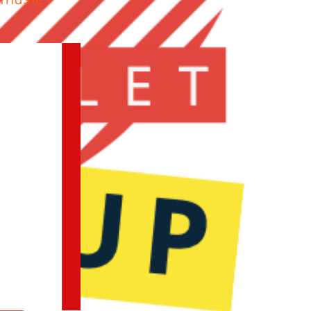
omusic /