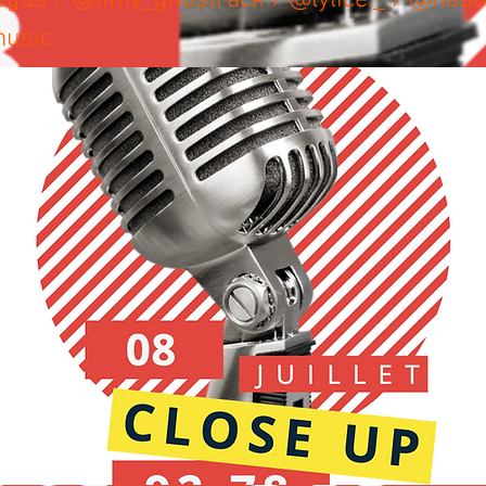
gus / @timy_ghostrack / @lylice._ / @nab
usic