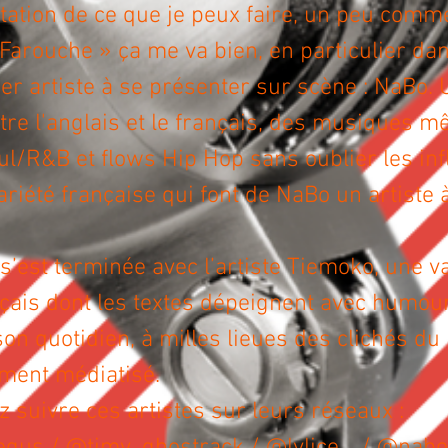
tation de ce que je peux faire, un peu comm
 Farouche » ça me va bien, en particulier dan
er artiste à se présenter sur scène : NaBo
tre l'anglais et le français, des musiques me
ul/R&B et flows Hip Hop sans oublier les in
riété française qui font de NaBo un artiste 
s’est terminée avec l’artiste Tiemoko, une va
çais dont les textes dépeignent avec humour
on quotidien, à milles lieues des clichés du
ment médiatisé.
 suivre ces artistes sur leurs réseaux :