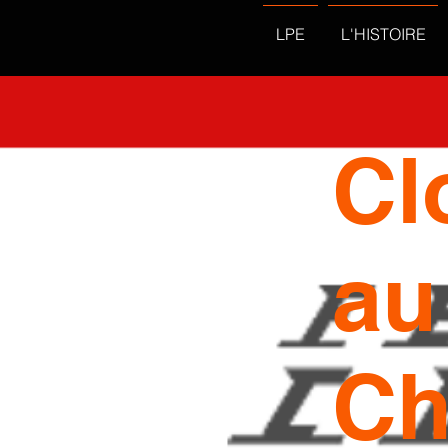
LPE
L'HISTOIRE
Cl
au
Ch