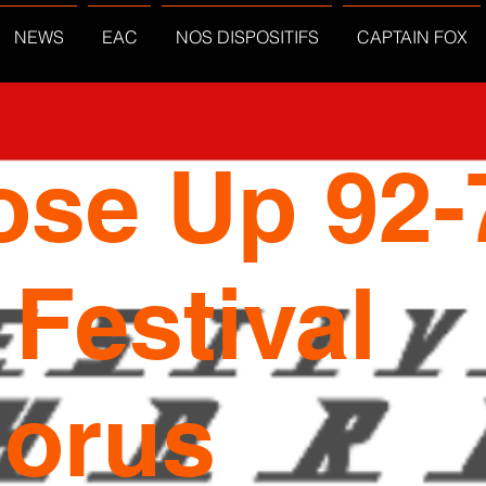
NEWS
EAC
NOS DISPOSITIFS
CAPTAIN FOX
ose Up 92-
 Festival
orus