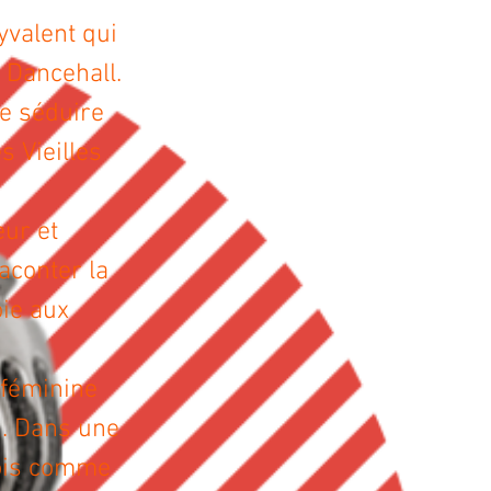
yvalent qui
 Dancehall.
e séduire
s Vieilles
eur et
aconter la
oie aux
 féminine
0. Dans une
 vois comme