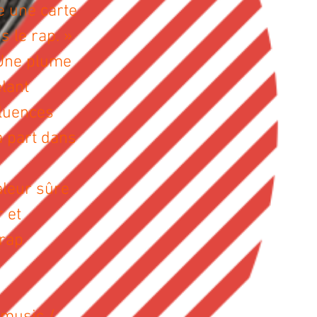
e une carte
s le rap. »
. Une plume
̂lant
fluences
à part dans
leur sûre
 et
 rap