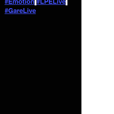
#Emotion
#LPELive
#GareLive