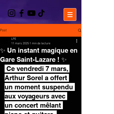
Post
LPE
11 mars 2025
1 min de lecture
✨ Un instant magique en
Gare Saint-Lazare ! ✨
 Ce vendredi 7 mars, 
Arthur Sorel a offert 
un moment suspendu 
aux voyageurs avec 
un concert mêlant 