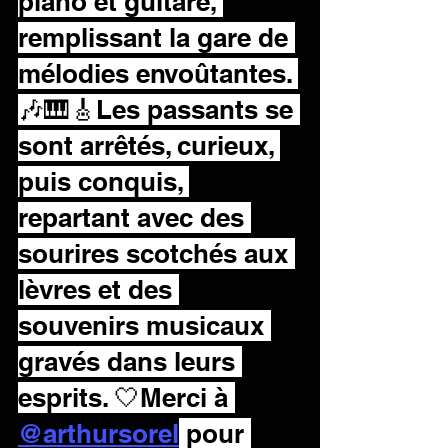
piano et guitare, 
remplissant la gare de 
mélodies envoûtantes. 
🎶🎹🎸Les passants se 
sont arrêtés, curieux, 
puis conquis, 
repartant avec des 
sourires scotchés aux 
lèvres et des 
souvenirs musicaux 
gravés dans leurs 
esprits. 🤍Merci à 
@arthursorel
 pour 