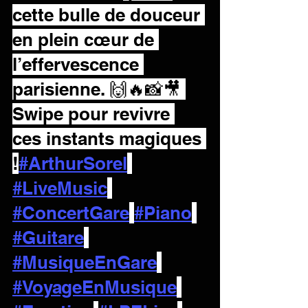
cette bulle de douceur 
en plein cœur de 
l’effervescence 
parisienne. 🙌🔥📸🎥 
Swipe pour revivre 
ces instants magiques 
!
#ArthurSorel
#LiveMusic
#ConcertGare
#Piano
#Guitare
#MusiqueEnGare
#VoyageEnMusique