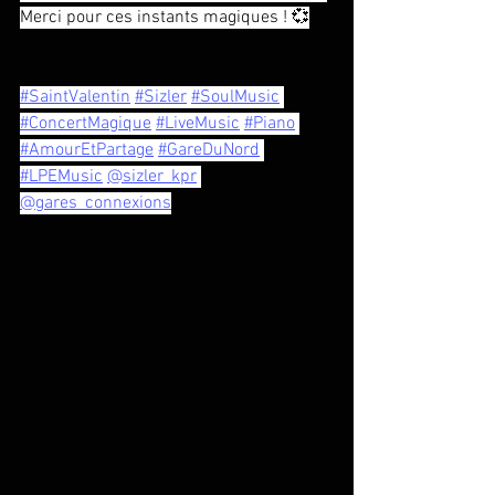
Merci pour ces instants magiques ! 💞
#SaintValentin
#Sizler
#SoulMusic
#ConcertMagique
#LiveMusic
#Piano
#AmourEtPartage
#GareDuNord
#LPEMusic
@sizler_kpr
@gares_connexions