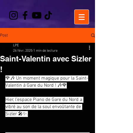
Post
LPE
26 févr. 2025
1 min de lecture
Saint-Valentin avec Sizler
!
🌹🎶 Un moment magique pour la Saint-
Valentin à Gare du Nord ! 🎶🌹
Hier, l’espace Piano de Gare du Nord a 
vibré au son de la soul envoûtante de 
Sizler 🎤✨.