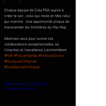
Chaque équipe de Créa PSK aspire à 
créer le son , celui qui reste en tête celui 
qui marche . Une opportunité unique de 
transcender les frontières du Hip-Hop.
Abonnez-vous pour suivre ces 
collaborations exceptionnelles, où 
l'imprévu et l'excellence s'entremêlent. 
#PSK
#FocusHipHop
#FestivalChorus
#MusiquesUrbaines
#ExcellenceArtistique
https://youtu.be/_7l2vQtSAyU?
si=VL48rmoxLhrC9AFt