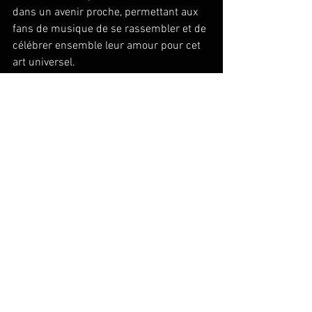
dans un avenir proche, permettant aux 
fans de musique de se rassembler et de 
célébrer ensemble leur amour pour cet 
art universel.
https://www.facebook.com/ParisGareduNord/v
ideos/1665210070597521?locale=fr_FR