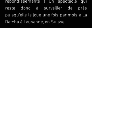
rebondissements ! Un spectacle qui 
reste donc à surveiller de près 
puisqu'elle le joue une fois par mois à La 
Datcha à Lausanne, en Suisse.  
https://youtu.be/QbMuwUQ44Os
Pour suivre Marco Moustache, c'est par 
ici;)
Facebook : 