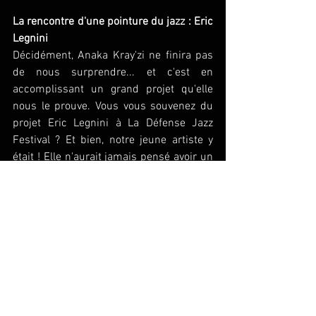
La rencontre d'une pointure du jazz : Eric 
Legnini
Décidément, Anaka Kray'zi ne finira pas 
de nous surprendre... et c'est en 
accomplissant un grand projet qu'elle 
nous le prouve. Vous vous souvenez du 
projet Eric Legnini à La Défense Jazz 
Festival ? Et bien, notre jeune artiste y 
était ! Elle n'aurait jamais pensé avoir un 
jour une telle opportunité, et pourtant 
elle l'a fait. Jouer sur l'esplanade de la 
Défense lors d'un festival de jazz avec 
une pointure comme Eric Legnini, c'est 
un rêve qui se réalise pour notre jeune 
chanteuse, et un souvenir qu'elle gardera 
longtemps en mémoire. Lors de cette 
incroyable expérience, elle tisse des liens 
forts avec d'autres musiciens et continue 