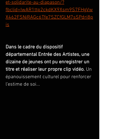
et-solidarite-au-diapason/?
fbclid=IwAR1ttp2ckdKX9Xsm9S7FHgVw
X462FSNiRAGc6Tfe7SZCfGLM7sSPdri8p
is
Dans le cadre du dispositif 
départemental Entrée des Artistes, une 
dizaine de jeunes ont pu enregistrer un 
titre et réaliser leur propre clip vidéo. 
Un 
épanouissement culturel pour renforcer 
l’estime de soi...