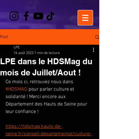
Post
LPE
16 août 2022
1 min de lecture
LPE dans le HDSMag du
mois de Juillet/Aout !
Ce mois ci, retrouvez nous dans 
#HDSMAG
 pour parler culture et 
solidarité ! Merci encore aux 
Département des Hauts de Seine pour 
leur confiance ! 
https://hdsmag.hauts-de-
seine.fr/conseil-departemental/culture-