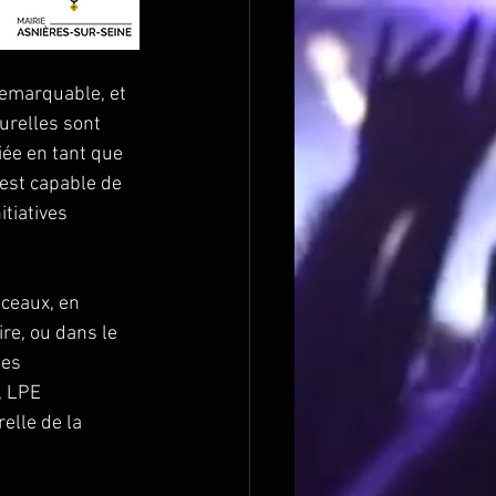
remarquable, et 
urelles sont 
iée en tant que 
 est capable de 
tiatives 
ceaux, en 
re, ou dans le 
les 
, LPE 
elle de la 