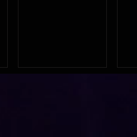
Manga pour le 92 !
Carr
le p