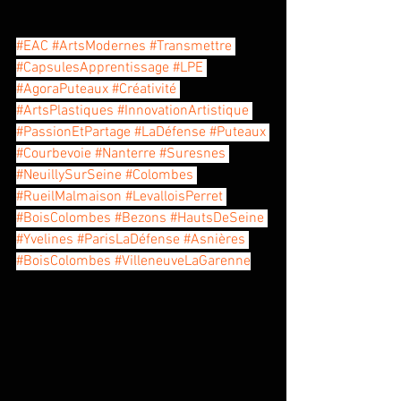
#EAC
#ArtsModernes
#Transmettre
#CapsulesApprentissage
#LPE
#AgoraPuteaux
#Créativité
#ArtsPlastiques
#InnovationArtistique
#PassionEtPartage
#LaDéfense
#Puteaux
#Courbevoie
#Nanterre
#Suresnes
#NeuillySurSeine
#Colombes
#RueilMalmaison
#LevalloisPerret
#BoisColombes
#Bezons
#HautsDeSeine
#Yvelines
#ParisLaDéfense
#Asnières
#BoisColombes
#VilleneuveLaGarenne