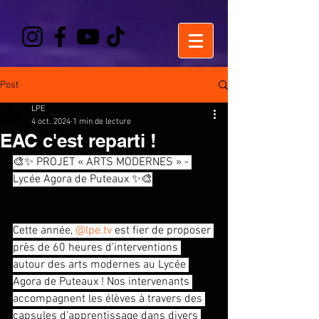
Post
LPE
4 oct. 2024
1 min de lecture
EAC c'est reparti !
🎨✨ PROJET « ARTS MODERNES » - 
Lycée Agora de Puteaux ✨🎨
Cette année, 
@
lpe.tv
 est fier de proposer 
près de 60 heures d’interventions 
autour des arts modernes au Lycée 
Agora de Puteaux ! Nos intervenants 
accompagnent les élèves à travers des 
capsules d’apprentissage dans divers 