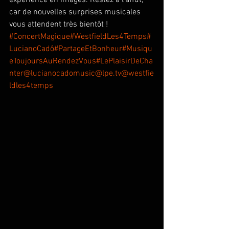
expérience en images. Restez à l’affût, 
car de nouvelles surprises musicales 
vous attendent très bientôt !
#ConcertMagique
#WestfieldLes4Temps
#
LucianoCadô
#PartageEtBonheur
#Musiqu
eToujoursAuRendezVous
#LePlaisirDeCha
nter
@lucianocadomusic
@lpe.tv
@westfie
ldles4temps