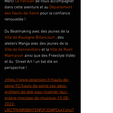
Merci 
Le Parisien
 de nous accompagner 
dans cette aventure et au 
Département 
des Hauts-de-Seine
 pour la confiance 
renouvelée !  
Du Beatmaking avec des jeunes de la 
Ville de Boulogne-Billancourt
 , des 
ateliers Manga avec des jeunes de la 
Ville de Gennevilliers
 et la 
Ville de Rueil 
Malmaison
 ainsi que des Freestyle Vidéo 
et du  Street Art ! un bel été en 
perspective ! 
https://www.leparisien.fr/hauts-de-
seine-92/hauts-de-seine-ces-ados-
profitent-de-lete-pour-inventer-leur-
propre-morceau-de-musique-10-08-
2022-
LW2TPKINRBBH7ENPJF3SMPC64Y.php?