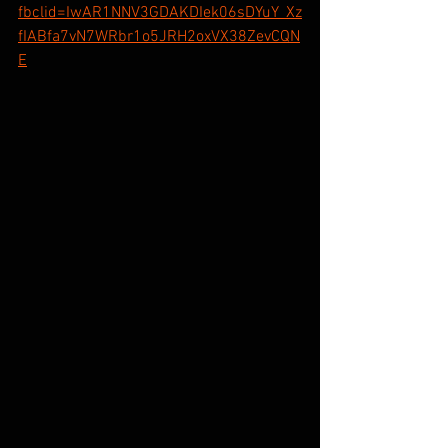
fbclid=IwAR1NNV3GDAKDIek06sDYuY_Xz
fIABfa7vN7WRbr1o5JRH2oxVX38ZevCQN
E