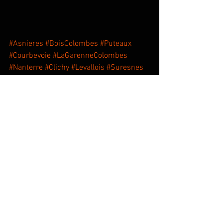
#Asnieres
#BoisColombes
#Puteaux
#Courbevoie
#LaGarenneColombes
#Nanterre
#Clichy
#Levallois
#Suresnes
#VilleneuveLaGarenne
#Issy
#BoulogneBillancourt
#RueilMalmaison
#Gennevilliers
Voir tout
Posts récents