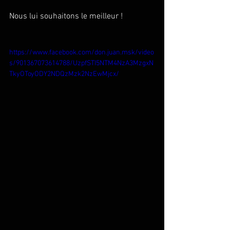
Nous lui souhaitons le meilleur ! 
https://www.facebook.com/don.juan.msk/video
s/901367073614788/UzpfSTI5NTM4NzA3MzgxN
TkyOToyODY2NDQzMzk2NzEwMjcx/