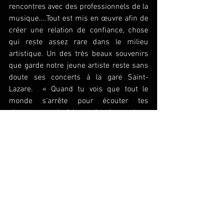
rencontres avec des professionnels de la 
musique….Tout est mis en œuvre afin de 
créer une relation de confiance, chose 
qui reste assez rare dans le milieu 
artistique. Un des très beaux souvenirs 
que garde notre jeune artiste reste sans 
doute ses concerts à la gare Saint-
Lazare.  « Quand tu vois que tout le 
monde s'arrête pour écouter tes 
chansons, malgré les trains à prendre... 
Ca fait chaud au cœur », nous confie 
Gervaise. L’association lui aura donc 
apporté beaucoup mais surtout de 
l’amour ! En effet, c’est une relation de 
confiance qui s’est instaurée et si c’était 
à refaire, elle le referait sans hésiter…une 
adresse qu’elle recommanderait 
vivement !