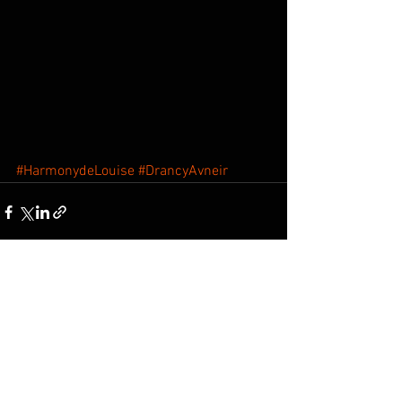
#HarmonydeLouise
#DrancyAvneir
Voir tout
Posts récents