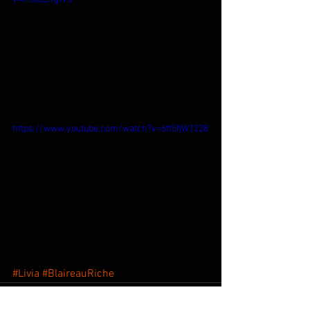
https://www.youtube.com/watch?v=6ft5fjW1228
#Livia
#BlaireauRiche