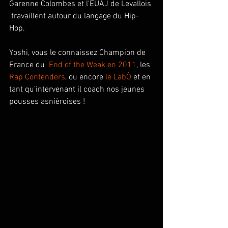
Garenne Colombes et l'EUAJ de Levallois 
 travaillent autour du langage du Hip-
Hop.
Yoshi, vous le connaissez Champion de 
France du  
End of the Weak en 2011
, les 
Rap Contenders
, ou encore 
le LabÔ
 et en 
tant qu'intervenant il coach nos jeunes 
pousses asnièroises ! 