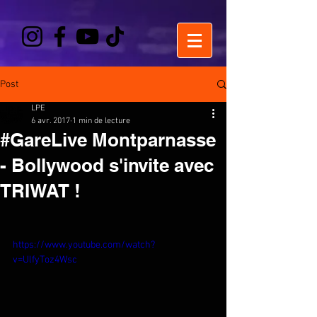
Post
LPE
6 avr. 2017
1 min de lecture
#GareLive Montparnasse
- Bollywood s'invite avec
TRIWAT !
https://www.youtube.com/watch?
v=UlfyToz4Wsc