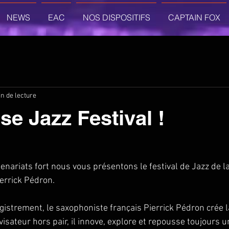
NEWS
EAC
NOS DISPOSITIFS
CAPTAIN FOX
n de lecture
se Jazz Festival !
enariats fort nous vous présentons le festival de Jazz de l
errick Pédron.
istrement, le saxophoniste français Pierrick Pédron crée la
sateur hors pair, il innove, explore et repousse toujours u