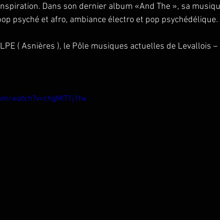
 inspiration. Dans son dernier album «And The », sa musiqu
 pop psyché et afro, ambiance électro et pop psychédélique.
LPE ( Asnières ), le Pôle musiques actuelles de Levallois –
com/watch?v=chgMlT1j1tw