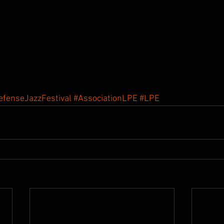
efenseJazzFestival
#AssociationLPE
#LPE