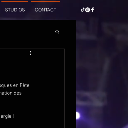
STUDIOS
CONTACT
sques en Fête 
mation des 
rgie !  