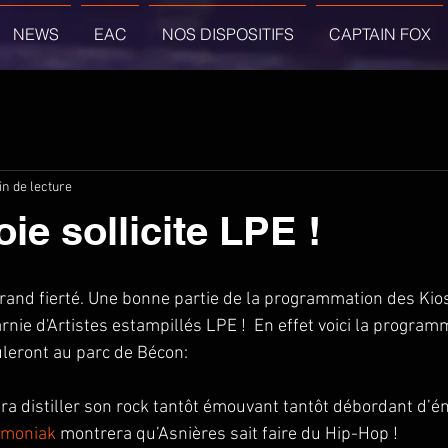
NEWS
EAC
NOS DISPOSITIFS
CAPTAIN FOX
in de lecture
ie sollicite LPE !
rand fierté. Une bonne partie de la programmation des Kio
nie d'Artistes estampillés LPE !  En effet voici la program
uleront au parc de Bécon: 
dra distiller son rock tantôt émouvant tantôt débordant d’éne
émoniak
 montrera qu’Asnières sait faire du Hip-Hop !  