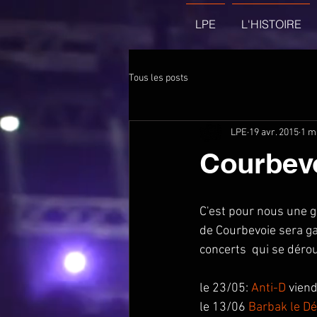
LPE
L'HISTOIRE
Tous les posts
LPE
19 avr. 2015
1 m
Courbevo
C'est pour nous une g
de Courbevoie sera gar
concerts  qui se déro
le 23/05: 
Anti-D
 vien
le 13/06 
Barbak le D