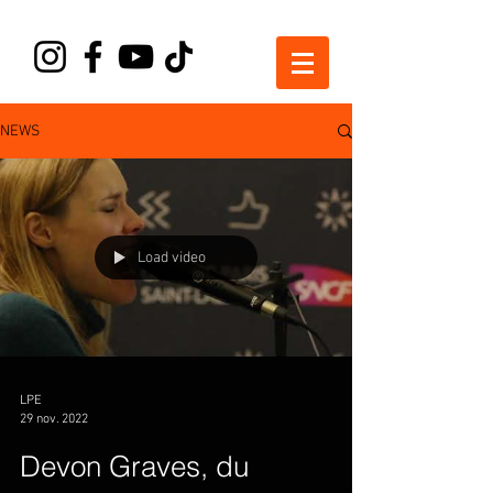
NEWS
Load video
LPE
29 nov. 2022
Devon Graves, du