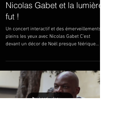
Nicolas Gabet et la lumière
fut !
Un concert interactif et des émerveillements
pleins les yeux avec Nicolas Gabet C’est
devant un décor de Noël presque féérique
que...
Load video
LPE