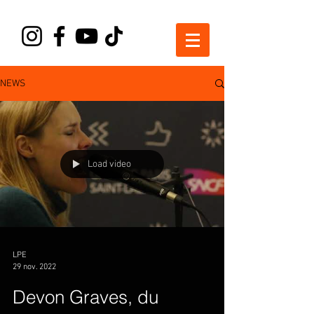
NEWS
Load video
LPE
29 nov. 2022
Devon Graves, du