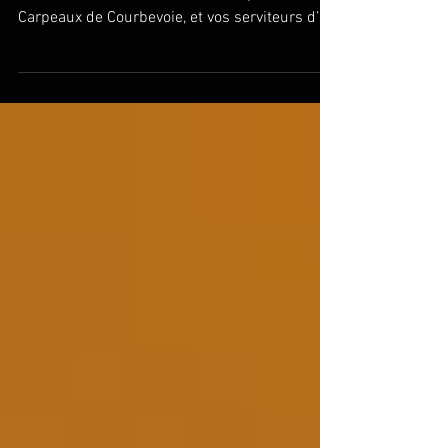
Grâce au Département des Hauts-de-Seine, à
l’avant scène de Colombes , a l’Espace
Carpeaux de Courbevoie, et vos serviteurs d’
@lpe.tv ,...